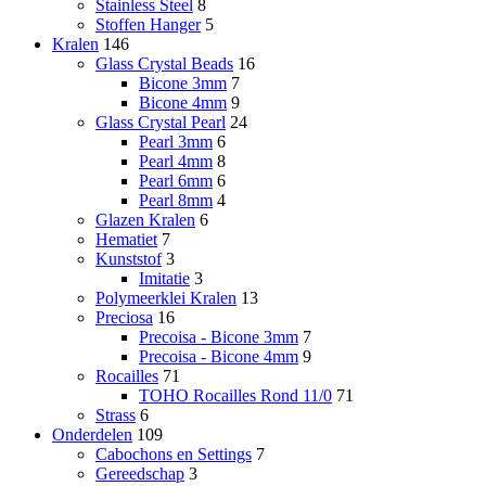
Stainless Steel
8
Stoffen Hanger
5
Kralen
146
Glass Crystal Beads
16
Bicone 3mm
7
Bicone 4mm
9
Glass Crystal Pearl
24
Pearl 3mm
6
Pearl 4mm
8
Pearl 6mm
6
Pearl 8mm
4
Glazen Kralen
6
Hematiet
7
Kunststof
3
Imitatie
3
Polymeerklei Kralen
13
Preciosa
16
Precoisa - Bicone 3mm
7
Precoisa - Bicone 4mm
9
Rocailles
71
TOHO Rocailles Rond 11/0
71
Strass
6
Onderdelen
109
Cabochons en Settings
7
Gereedschap
3