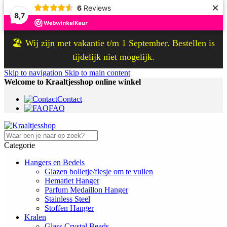
×
6
Reviews
8,7
🏖️ Wij zijn met vakantie t/m 1 September. Bestellen is
tijdelijk niet mogelijk.
Skip to navigation
Skip to main content
Welcome to Kraaltjesshop online winkel
Contact
FAQ
Categorie
Hangers en Bedels
Glazen bolletje/flesje om te vullen
Hematiet Hanger
Parfum Medaillon Hanger
Stainless Steel
Stoffen Hanger
Kralen
Glass Crystal Beads