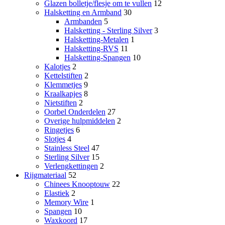
Glazen bolletje/flesje om te vullen
12
Halsketting en Armband
30
Armbanden
5
Halsketting - Sterling Silver
3
Halsketting-Metalen
1
Halsketting-RVS
11
Halsketting-Spangen
10
Kalotjes
2
Kettelstiften
2
Klemmetjes
9
Kraalkapjes
8
Nietstiften
2
Oorbel Onderdelen
27
Overige hulpmiddelen
2
Ringetjes
6
Slotjes
4
Stainless Steel
47
Sterling Silver
15
Verlengkettingen
2
Rijgmateriaal
52
Chinees Knooptouw
22
Elastiek
2
Memory Wire
1
Spangen
10
Waxkoord
17