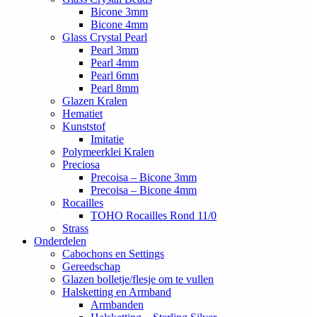
Bicone 3mm
Bicone 4mm
Glass Crystal Pearl
Pearl 3mm
Pearl 4mm
Pearl 6mm
Pearl 8mm
Glazen Kralen
Hematiet
Kunststof
Imitatie
Polymeerklei Kralen
Preciosa
Precoisa – Bicone 3mm
Precoisa – Bicone 4mm
Rocailles
TOHO Rocailles Rond 11/0
Strass
Onderdelen
Cabochons en Settings
Gereedschap
Glazen bolletje/flesje om te vullen
Halsketting en Armband
Armbanden