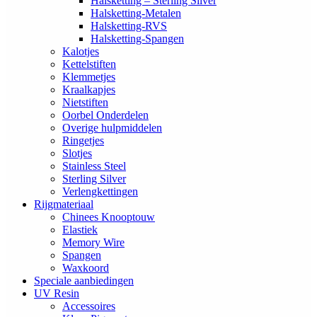
Halsketting – Sterling Silver
Halsketting-Metalen
Halsketting-RVS
Halsketting-Spangen
Kalotjes
Kettelstiften
Klemmetjes
Kraalkapjes
Nietstiften
Oorbel Onderdelen
Overige hulpmiddelen
Ringetjes
Slotjes
Stainless Steel
Sterling Silver
Verlengkettingen
Rijgmateriaal
Chinees Knooptouw
Elastiek
Memory Wire
Spangen
Waxkoord
Speciale aanbiedingen
UV Resin
Accessoires