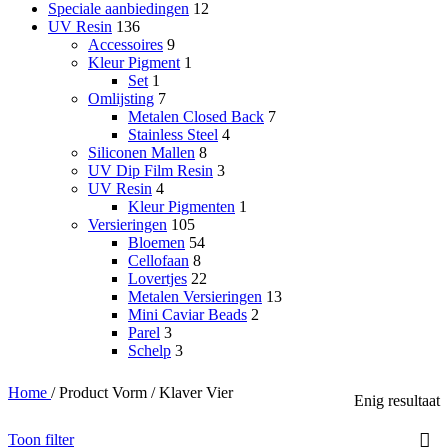
Speciale aanbiedingen
12
UV Resin
136
Accessoires
9
Kleur Pigment
1
Set
1
Omlijsting
7
Metalen Closed Back
7
Stainless Steel
4
Siliconen Mallen
8
UV Dip Film Resin
3
UV Resin
4
Kleur Pigmenten
1
Versieringen
105
Bloemen
54
Cellofaan
8
Lovertjes
22
Metalen Versieringen
13
Mini Caviar Beads
2
Parel
3
Schelp
3
Home
/
Product Vorm
/
Klaver Vier
Enig resultaat
Toon filter