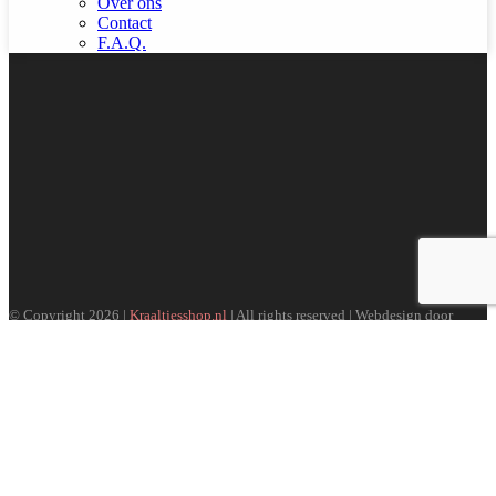
Over ons
Contact
F.A.Q.
© Copyright 2026 |
Kraaltjesshop.nl
| All rights reserved | Webdesign door
Easydesigners.nl
Search
Menu
Categorieën
Over ons
Beursagenda