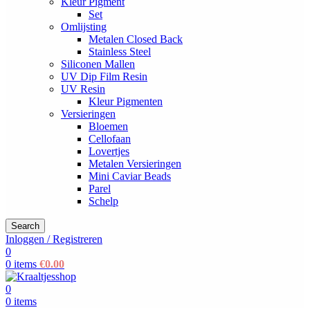
Kleur Pigment
Set
Omlijsting
Metalen Closed Back
Stainless Steel
Siliconen Mallen
UV Dip Film Resin
UV Resin
Kleur Pigmenten
Versieringen
Bloemen
Cellofaan
Lovertjes
Metalen Versieringen
Mini Caviar Beads
Parel
Schelp
Search
Inloggen / Registreren
0
0
items
€
0.00
0
0
items