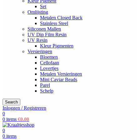
Kleur Pigment
Set
Omlijsting
Metalen Closed Back
Stainless Steel
Siliconen Mallen
UV Dip Film Resin
UV Resin
Kleur Pigmenten
Versieringen
Bloemen
Cellofaan
Lovertjes
Metalen Versieringen
Mini Caviar Beads
Parel
Schelp
Search
Inloggen / Registreren
0
0
items
€
0.00
0
0
items