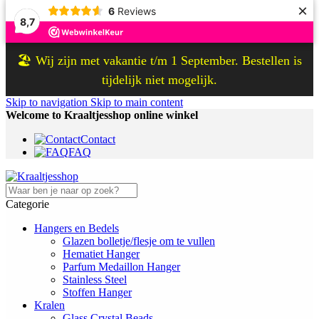
×
6
Reviews
8,7
🏖️ Wij zijn met vakantie t/m 1 September. Bestellen is
tijdelijk niet mogelijk.
Skip to navigation
Skip to main content
Welcome to Kraaltjesshop online winkel
Contact
FAQ
Categorie
Hangers en Bedels
Glazen bolletje/flesje om te vullen
Hematiet Hanger
Parfum Medaillon Hanger
Stainless Steel
Stoffen Hanger
Kralen
Glass Crystal Beads