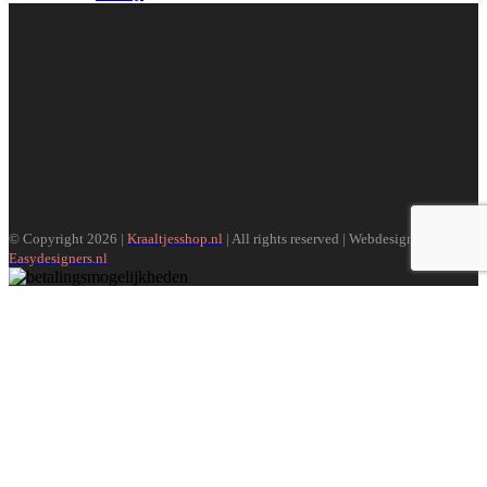
© Copyright 2026 |
Kraaltjesshop.nl
| All rights reserved | Webdesign door
Easydesigners.nl
Search
Menu
Categorieën
Over ons
Beursagenda
Algemene voorwaarden
Privacybeleid