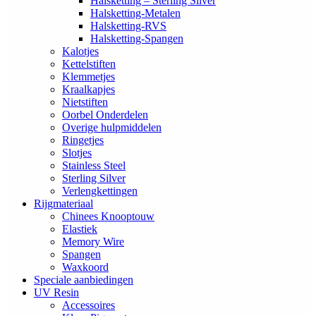
Halsketting – Sterling Silver
Halsketting-Metalen
Halsketting-RVS
Halsketting-Spangen
Kalotjes
Kettelstiften
Klemmetjes
Kraalkapjes
Nietstiften
Oorbel Onderdelen
Overige hulpmiddelen
Ringetjes
Slotjes
Stainless Steel
Sterling Silver
Verlengkettingen
Rijgmateriaal
Chinees Knooptouw
Elastiek
Memory Wire
Spangen
Waxkoord
Speciale aanbiedingen
UV Resin
Accessoires