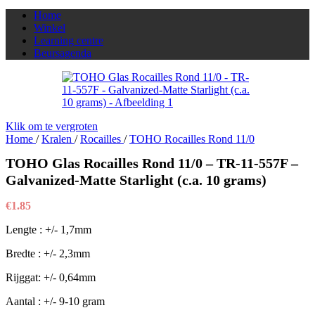
Home
Winkel
Learning centre
Beursagenda
Klik om te vergroten
Home
/
Kralen
/
Rocailles
/
TOHO Rocailles Rond 11/0
TOHO Glas Rocailles Rond 11/0 – TR-11-557F –
Galvanized-Matte Starlight (c.a. 10 grams)
€
1.85
Lengte : +/- 1,7mm
Bredte : +/- 2,3mm
Rijggat: +/- 0,64mm
Aantal : +/- 9-10 gram