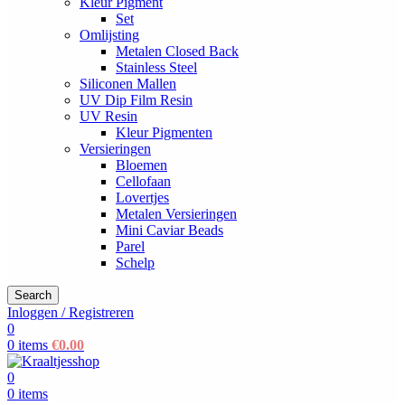
Kleur Pigment
Set
Omlijsting
Metalen Closed Back
Stainless Steel
Siliconen Mallen
UV Dip Film Resin
UV Resin
Kleur Pigmenten
Versieringen
Bloemen
Cellofaan
Lovertjes
Metalen Versieringen
Mini Caviar Beads
Parel
Schelp
Search
Inloggen / Registreren
0
0
items
€
0.00
0
0
items