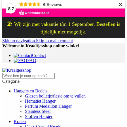
×
6
Reviews
8,7
🏖️ Wij zijn met vakantie t/m 1 September. Bestellen is
tijdelijk niet mogelijk.
Skip to navigation
Skip to main content
Welcome to Kraaltjesshop online winkel
Contact
FAQ
Categorie
Hangers en Bedels
Glazen bolletje/flesje om te vullen
Hematiet Hanger
Parfum Medaillon Hanger
Stainless Steel
Stoffen Hanger
Kralen
Glass Crystal Beads