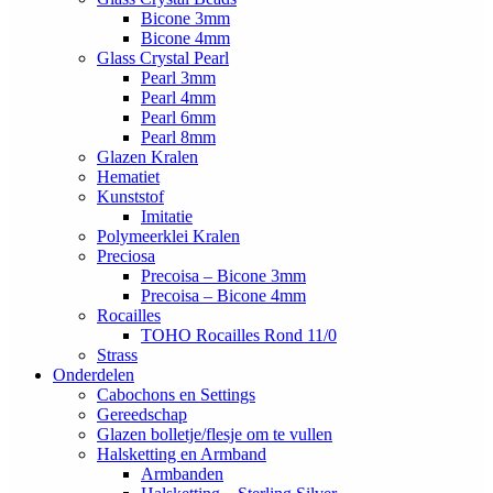
Bicone 3mm
Bicone 4mm
Glass Crystal Pearl
Pearl 3mm
Pearl 4mm
Pearl 6mm
Pearl 8mm
Glazen Kralen
Hematiet
Kunststof
Imitatie
Polymeerklei Kralen
Preciosa
Precoisa – Bicone 3mm
Precoisa – Bicone 4mm
Rocailles
TOHO Rocailles Rond 11/0
Strass
Onderdelen
Cabochons en Settings
Gereedschap
Glazen bolletje/flesje om te vullen
Halsketting en Armband
Armbanden