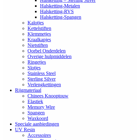
Halsketting – Sterling Silver
Halsketting-Metalen
Halsketting-RVS
Halsketting-Spangen
Kalotjes
Kettelstiften
Klemmetjes
Kraalkapjes
Nietstiften
Oorbel Onderdelen
Overige hulpmiddelen
Ringetjes
Slotjes
Stainless Steel
Sterling Silver
Verlengkettingen
Rijgmateriaal
Chinees Knooptouw
Elastiek
Memory Wire
Spangen
Waxkoord
Speciale aanbiedingen
UV Resin
Accessoires