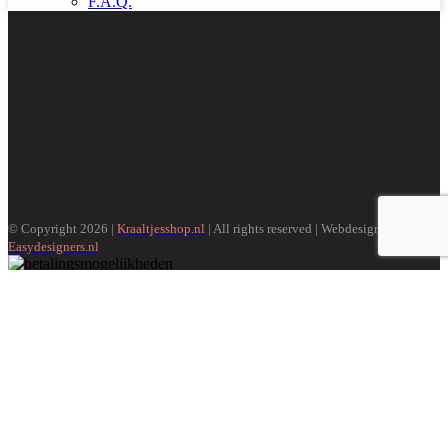
F.A.Q.
© Copyright 2026 |
Kraaltjesshop.nl
| All rights reserved | Webdesign door
Easydesigners.nl
Search
Menu
Categorieën
Over ons
Beursagenda
Algemene voorwaarden
Privacybeleid