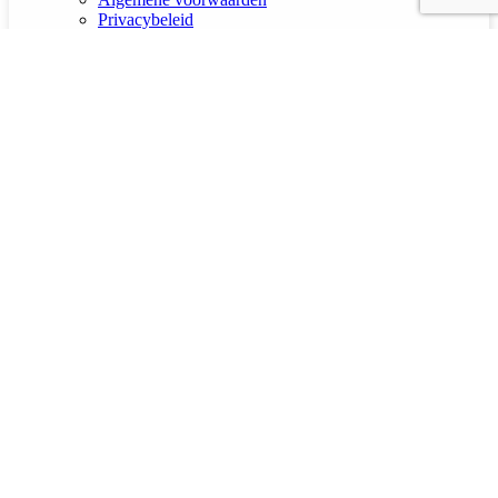
Privacybeleid
Cookiebeleid
Over ons
Contact
F.A.Q.
© Copyright 2026 |
Kraaltjesshop.nl
| All rights reserved | Webdesign door
Easydesigners.nl
Search
Menu
Categorieën