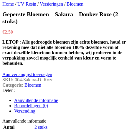
Home
/
UV Resin
/
Versieringen
/
Bloemen
Geperste Bloemen – Sakura – Donker Roze (2
stuks)
€
2.50
LETOP : Alle gedroogde bloemen zijn echte bloemen, houd er
rekening mee dat niet alle bloemen 100% dezelfde vorm of
exact dezelfde kleurtoon kunnen hebben, wij proberen in de
verpakking zoveel mogelijk eenheid van kleur en vorm te
behouden.
Aan verlanglijst toevoegen
SKU:
004-Sakura-D. Roze
Categorie:
Bloemen
Delen:
Aanvullende informatie
Beoordelingen (0)
Verzending
Aanvullende informatie
Antal
2 stuks