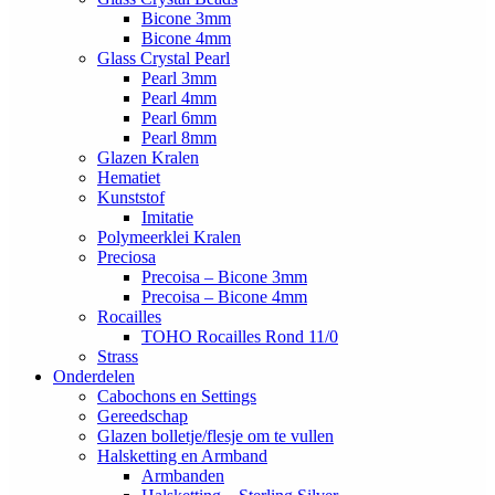
Bicone 3mm
Bicone 4mm
Glass Crystal Pearl
Pearl 3mm
Pearl 4mm
Pearl 6mm
Pearl 8mm
Glazen Kralen
Hematiet
Kunststof
Imitatie
Polymeerklei Kralen
Preciosa
Precoisa – Bicone 3mm
Precoisa – Bicone 4mm
Rocailles
TOHO Rocailles Rond 11/0
Strass
Onderdelen
Cabochons en Settings
Gereedschap
Glazen bolletje/flesje om te vullen
Halsketting en Armband
Armbanden