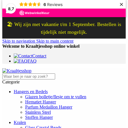
×
6
Reviews
8,7
🏖️ Wij zijn met vakantie t/m 1 September. Bestellen is
tijdelijk niet mogelijk.
Skip to navigation
Skip to main content
Welcome to Kraaltjesshop online winkel
Contact
FAQ
Categorie
Hangers en Bedels
Glazen bolletje/flesje om te vullen
Hematiet Hanger
Parfum Medaillon Hanger
Stainless Steel
Stoffen Hanger
Kralen
Glass Crystal Beads