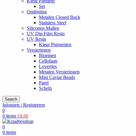
Kleur Pigment
Set
Omlijsting
Metalen Closed Back
Stainless Steel
Siliconen Mallen
UV Dip Film Resin
UV Resin
Kleur Pigmenten
Versieringen
Bloemen
Cellofaan
Lovertjes
Metalen Versieringen
Mini Caviar Beads
Parel
Schelp
Search
Inloggen / Registreren
0
0
items
€
0.00
0
0
items