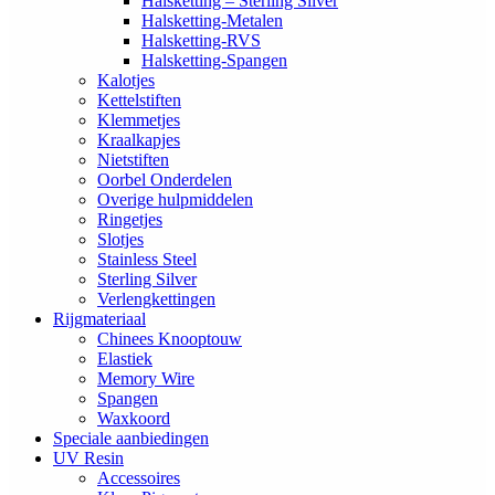
Halsketting – Sterling Silver
Halsketting-Metalen
Halsketting-RVS
Halsketting-Spangen
Kalotjes
Kettelstiften
Klemmetjes
Kraalkapjes
Nietstiften
Oorbel Onderdelen
Overige hulpmiddelen
Ringetjes
Slotjes
Stainless Steel
Sterling Silver
Verlengkettingen
Rijgmateriaal
Chinees Knooptouw
Elastiek
Memory Wire
Spangen
Waxkoord
Speciale aanbiedingen
UV Resin
Accessoires