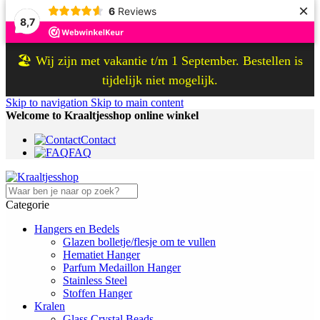
×
6
Reviews
8,7
🏖️ Wij zijn met vakantie t/m 1 September. Bestellen is
tijdelijk niet mogelijk.
Skip to navigation
Skip to main content
Welcome to Kraaltjesshop online winkel
Contact
FAQ
Categorie
Hangers en Bedels
Glazen bolletje/flesje om te vullen
Hematiet Hanger
Parfum Medaillon Hanger
Stainless Steel
Stoffen Hanger
Kralen
Glass Crystal Beads