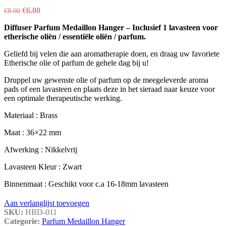
Oorspronkelijke
Huidige
€
6.00
€
8.00
prijs
prijs
Diffuser Parfum Medaillon Hanger – Inclusief 1 lavasteen voor
was:
is:
etherische oliën / essentiële oliën / parfum.
€8.00.
€6.00.
Geliefd bij velen die aan aromatherapie doen, en draag uw favoriete
Etherische olie of parfum de gehele dag bij u!
Druppel uw gewenste olie of parfum op de meegeleverde aroma
pads of een lavasteen en plaats deze in het sieraad naar keuze voor
een optimale therapeutische werking.
Materiaal : Brass
Maat : 36×22 mm
Afwerking : Nikkelvrij
Lavasteen Kleur : Zwart
Binnenmaat : Geschikt voor c.a 16-18mm lavasteen
Aan verlanglijst toevoegen
SKU:
HBD-011
Categorie:
Parfum Medaillon Hanger