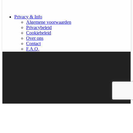
Privacy & Info
Algemene voorwaarden
Privacybeleid
Cookiebeleid
Over ons
Contact
F.A.Q.
© Copyright 2026 |
Kraaltjesshop.nl
| All rights reserved | Webdesign door
Easydesigners.nl