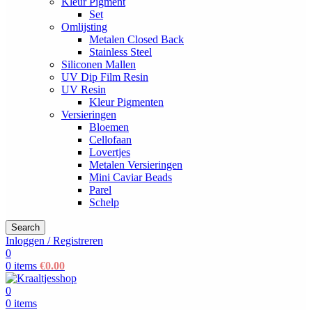
Kleur Pigment
Set
Omlijsting
Metalen Closed Back
Stainless Steel
Siliconen Mallen
UV Dip Film Resin
UV Resin
Kleur Pigmenten
Versieringen
Bloemen
Cellofaan
Lovertjes
Metalen Versieringen
Mini Caviar Beads
Parel
Schelp
Search
Inloggen / Registreren
0
0
items
€
0.00
0
0
items