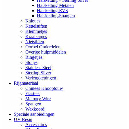
Halsketting – Sterling Silver
Halsketting-Metalen
Halsketting-RVS
Halsketting-Spangen
Kalotjes
Kettelstiften
Klemmetjes
Kraalkapjes
Nietstiften
Oorbel Onderdelen
Overige hulpmiddelen
Ringetjes
Slotjes
Stainless Steel
Sterling Silver
Verlengkettingen
Rijgmateriaal
Chinees Knooptouw
Elastiek
Memory Wire
Spangen
Waxkoord
Speciale aanbiedingen
UV Resin
Accessoires