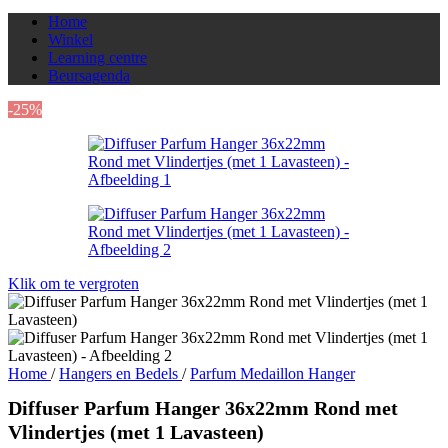
Home
Winkel
Learning centre
Beursagenda
-25%
Klik om te vergroten
Home
/
Hangers en Bedels
/
Parfum Medaillon Hanger
Diffuser Parfum Hanger 36x22mm Rond met
Vlindertjes (met 1 Lavasteen)