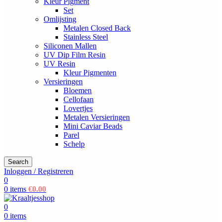
Kleur Pigment
Set
Omlijsting
Metalen Closed Back
Stainless Steel
Siliconen Mallen
UV Dip Film Resin
UV Resin
Kleur Pigmenten
Versieringen
Bloemen
Cellofaan
Lovertjes
Metalen Versieringen
Mini Caviar Beads
Parel
Schelp
Search
Inloggen / Registreren
0
0
items
€
0.00
0
0
items