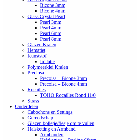
Bicone 3mm
Bicone 4mm
Glass Crystal Pearl
Pearl 3mm
Pearl 4mm
Pearl 6mm
Pearl 8mm
Glazen Kralen
Hematiet
Kunststof
Imitatie
Polymeerklei Kralen
Preciosa
Precoisa – Bicone 3mm
Precoisa – Bicone 4mm
Rocailles
TOHO Rocailles Rond 11/0
Strass
Onderdelen
Cabochons en Settings
Gereedschap
Glazen bolletje/flesje om te vullen
Halsketting en Armband
Armbanden