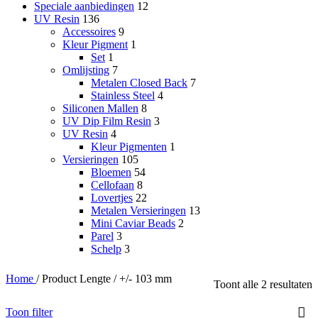
Speciale aanbiedingen
12
UV Resin
136
Accessoires
9
Kleur Pigment
1
Set
1
Omlijsting
7
Metalen Closed Back
7
Stainless Steel
4
Siliconen Mallen
8
UV Dip Film Resin
3
UV Resin
4
Kleur Pigmenten
1
Versieringen
105
Bloemen
54
Cellofaan
8
Lovertjes
22
Metalen Versieringen
13
Mini Caviar Beads
2
Parel
3
Schelp
3
Home
/
Product Lengte
/
+/- 103 mm
Toont alle 2 resultaten
Toon filter