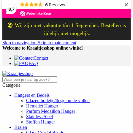
×
6
Reviews
8,7
🏖️ Wij zijn met vakantie t/m 1 September. Bestellen is
tijdelijk niet mogelijk.
Skip to navigation
Skip to main content
Welcome to Kraaltjesshop online winkel
Contact
FAQ
Categorie
Hangers en Bedels
Glazen bolletje/flesje om te vullen
Hematiet Hanger
Parfum Medaillon Hanger
Stainless Steel
Stoffen Hanger
Kralen
Glass Crystal Beads