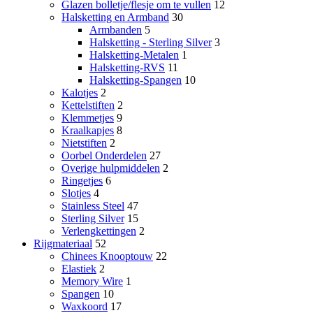
Glazen bolletje/flesje om te vullen
12
Halsketting en Armband
30
Armbanden
5
Halsketting - Sterling Silver
3
Halsketting-Metalen
1
Halsketting-RVS
11
Halsketting-Spangen
10
Kalotjes
2
Kettelstiften
2
Klemmetjes
9
Kraalkapjes
8
Nietstiften
2
Oorbel Onderdelen
27
Overige hulpmiddelen
2
Ringetjes
6
Slotjes
4
Stainless Steel
47
Sterling Silver
15
Verlengkettingen
2
Rijgmateriaal
52
Chinees Knooptouw
22
Elastiek
2
Memory Wire
1
Spangen
10
Waxkoord
17