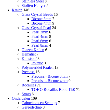
Stainless Steel
8
Stoffen Hanger
5
Kralen
146
Glass Crystal Beads
16
Bicone 3mm
7
Bicone 4mm
9
Glass Crystal Pearl
24
Pearl 3mm
6
Pearl 4mm
8
Pearl 6mm
6
Pearl 8mm
4
Glazen Kralen
6
Hematiet
7
Kunststof
3
Imitatie
3
Polymeerklei Kralen
13
Preciosa
16
Precoisa - Bicone 3mm
7
Precoisa - Bicone 4mm
9
Rocailles
71
TOHO Rocailles Rond 11/0
71
Strass
6
Onderdelen
109
Cabochons en Settings
7
Gereedschap
3