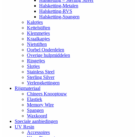
Halsketting – Sterling Silver
Halsketting-Metalen
Halsketting-RVS
Halsketting-Spangen
Kalotjes
Kettelstiften
Klemmetjes
Kraalkapjes
Nietstiften
Oorbel Onderdelen
Overige hulpmiddelen
Ringetjes
Slotjes
Stainless Steel
Sterling Silver
Verlengkettingen
Rijgmateriaal
Chinees Knooptouw
Elastiek
Memory Wire
Spangen
Waxkoord
Speciale aanbiedingen
UV Resin
Accessoires